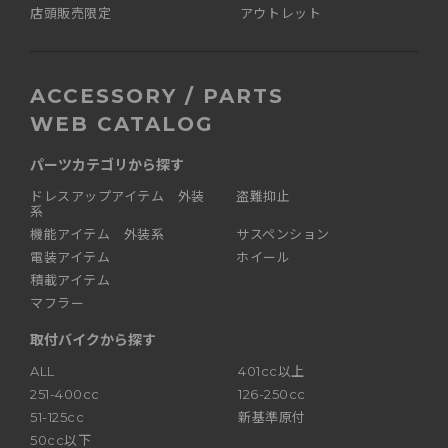
店頭販売限定
アウトレット
ACCESSORY / PARTS
WEB CATALOG
パーツカテゴリから探す
ドレスアップアイテム 外装
盗難抑止
系
機能アイテム 外装系
サスペンション
電装アイテム
ホイール
積載アイテム
マフラー
取付バイクから探す
ALL
401cc以上
251-400cc
126-250cc
51-125cc
新基準原付
50cc以下