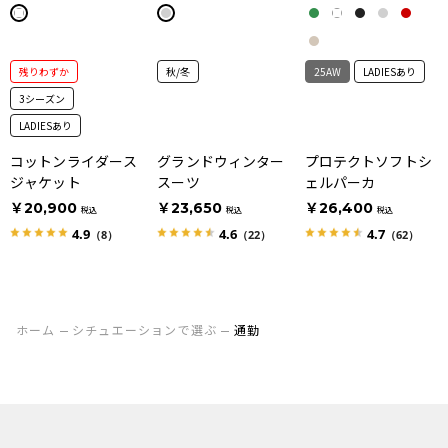
残りわずか
秋/冬
25AW
LADIESあり
3シーズン
LADIESあり
コットンライダース
グランドウィンター
プロテクトソフトシ
ジャケット
スーツ
ェルパーカ
￥20,900
￥23,650
￥26,400
税込
税込
税込
4.9
4.6
4.7
（8）
（22）
（62）
ホーム
シチュエーションで選ぶ
通勤