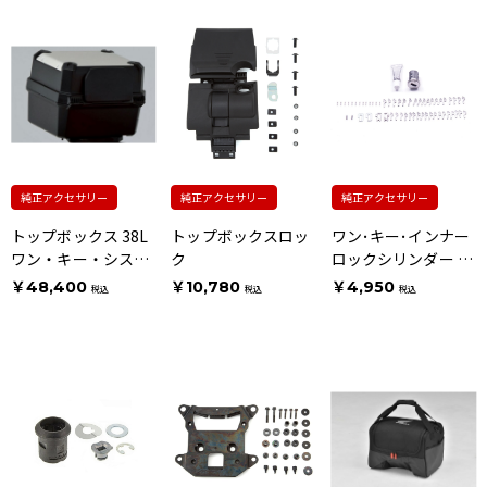
純正アクセサリー
純正アクセサリー
純正アクセサリー
トップボックス 38L
トップボックスロッ
ワン･キー･インナー
ワン・キー・システ
ク
ロックシリンダー ウ
ムタイプ [ウェーブ
ェーブタイプキー用
￥48,400
￥10,780
￥4,950
税込
税込
税込
タイプキー用]