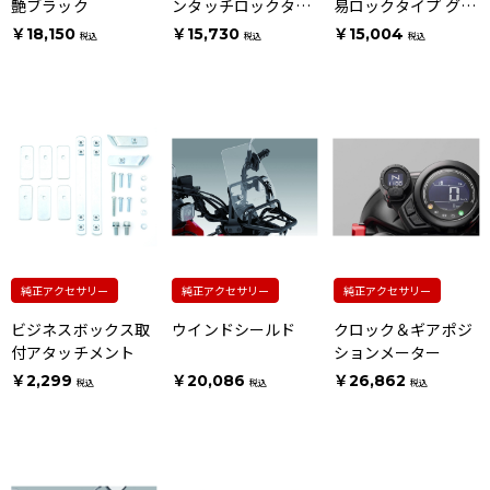
艶ブラック
ンタッチロックタイ
易ロックタイプ グレ
プ グレー
ー
￥18,150
￥15,730
￥15,004
税込
税込
税込
純正アクセサリー
純正アクセサリー
純正アクセサリー
ビジネスボックス取
ウインドシールド
クロック＆ギアポジ
付アタッチメント
ションメーター
￥2,299
￥20,086
￥26,862
税込
税込
税込