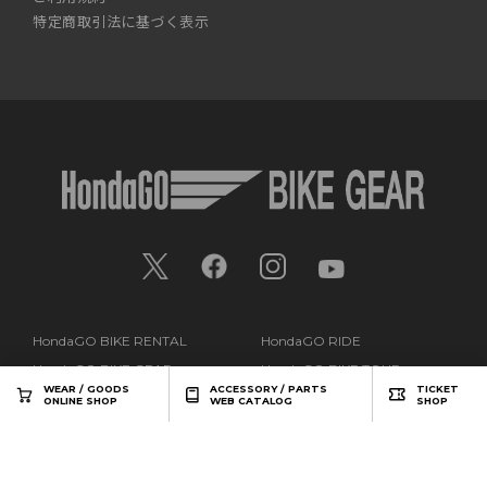
特定商取引法に基づく表示
HondaGO BIKE RENTAL
HondaGO RIDE
HondaGO BIKE GEAR
HondaGO BIKE TOUR
WEAR / GOODS
ACCESSORY / PARTS
TICKET
HondaGO BIKE LAB
HondaGO BIKE MEETING
ONLINE SHOP
WEB CATALOG
SHOP
HondaGO BIKE LESSON
HondaGO BIKE PLUS
HondaGO ID＆Point
Service
ログイン/マイページ
新規会員登録