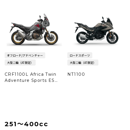
オフロード/アドベンチャー
ロードスポーツ
大型二輪（AT限定）
大型二輪（AT限定）
CRF1100L Africa Twin
NT1100
Adventure Sports ES
DCT
251〜400cc