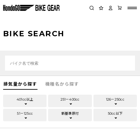
BIKE SEARCH
排気量から探す
機種名から探す
401cc以上
251－400cc
126－250cc
51－125cc
新基準原付
50cc以下