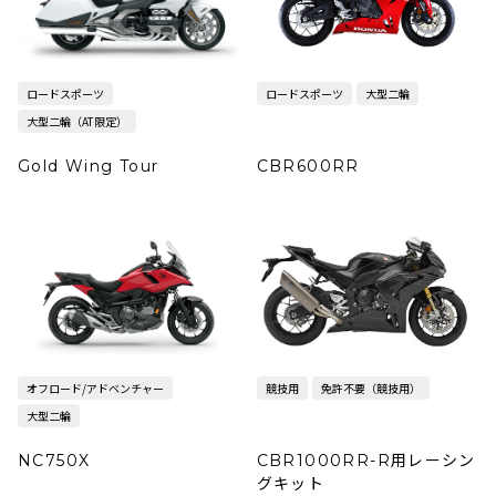
ロードスポーツ
ロードスポーツ
大型二輪
大型二輪（AT限定）
Gold Wing Tour
CBR600RR
オフロード/アドベンチャー
競技用
免許不要（競技用）
大型二輪
NC750X
CBR1000RR-R用レーシン
グキット