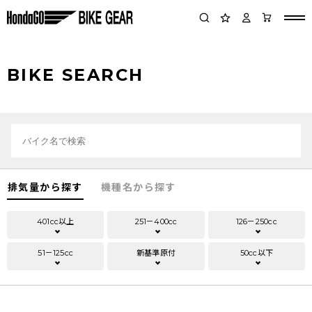
BIKE SEARCH
排気量から探す
機種名から探す
401cc以上
251－400cc
126－250cc
51－125cc
新基準原付
50cc以下