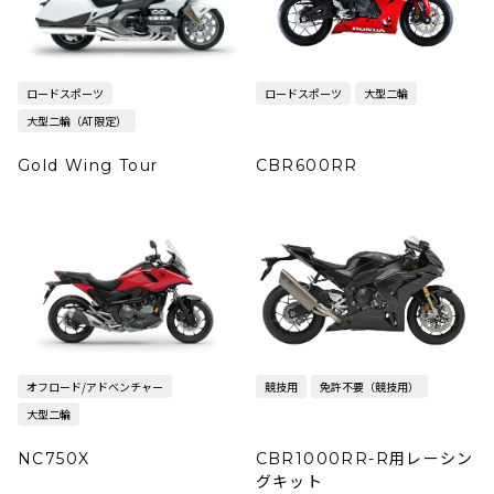
ロードスポーツ
ロードスポーツ
大型二輪
大型二輪（AT限定）
Gold Wing Tour
CBR600RR
オフロード/アドベンチャー
競技用
免許不要（競技用）
大型二輪
NC750X
CBR1000RR-R用レーシン
グキット