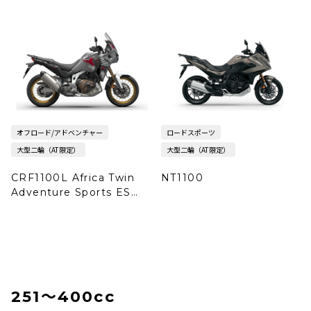
オフロード/アドベンチャー
ロードスポーツ
大型二輪（AT限定）
大型二輪（AT限定）
CRF1100L Africa Twin
NT1100
Adventure Sports ES
DCT
251〜400cc