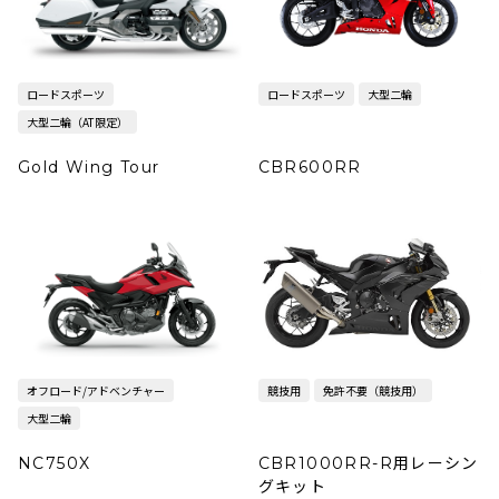
ロードスポーツ
ロードスポーツ
大型二輪
大型二輪（AT限定）
Gold Wing Tour
CBR600RR
オフロード/アドベンチャー
競技用
免許不要（競技用）
大型二輪
NC750X
CBR1000RR-R用レーシン
グキット