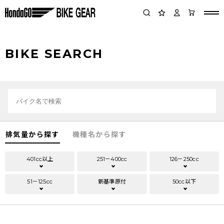
BIKE SEARCH
排気量から探す
機種名から探す
401cc以上
251－400cc
126－250cc
51－125cc
新基準原付
50cc以下