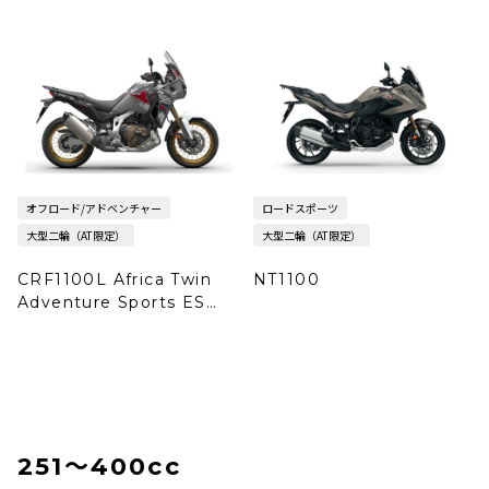
オフロード/アドベンチャー
ロードスポーツ
大型二輪（AT限定）
大型二輪（AT限定）
CRF1100L Africa Twin
NT1100
Adventure Sports ES
DCT
251〜400cc