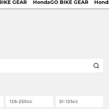
E GEAR
HondaGO BIKE GEAR
HondaG
126-250cc
51-125cc