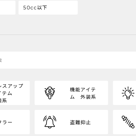
50cc以下
レスアップ
機能アイテ
イテム
ム 外装系
装系
フラー
盗難抑止