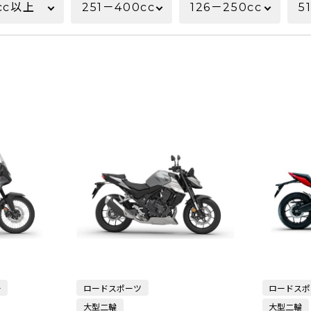
cc以上
251－400cc
126－250cc
5
ー
ロードスポーツ
ロードスポ
大型二輪
大型二輪