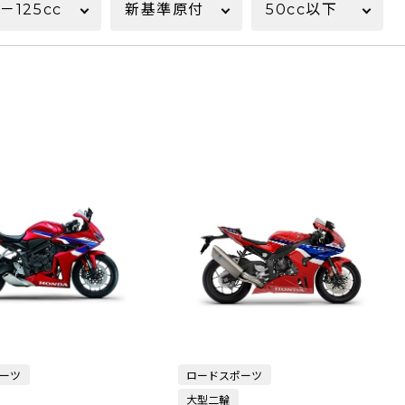
1－125cc
新基準原付
50cc以下
ーツ
ロードスポーツ
大型二輪