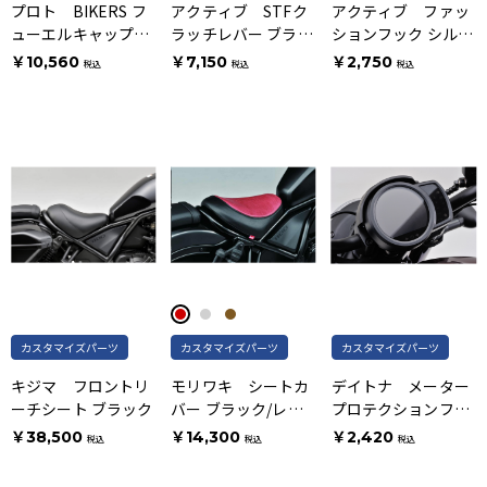
プロト BIKERS フ
アクティブ STFク
アクティブ ファッ
ューエルキャップリ
ラッチレバー ブラッ
ションフック シルバ
ング ブラック
ク
ー
￥10,560
￥7,150
￥2,750
税込
税込
税込
カスタマイズパーツ
カスタマイズパーツ
カスタマイズパーツ
キジマ フロントリ
モリワキ シートカ
デイトナ メーター
ーチシート ブラック
バー ブラック/レッ
プロテクションフィ
ド
ルム クリアー
￥38,500
￥14,300
￥2,420
税込
税込
税込