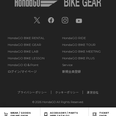
HondaGO BIKE RENTAL
HondaGO RIDE
HondaGO BIKE GEAR
HondaGO BIKE TOUR
HondaGO BIKE LAB
HondaGO BIKE MEETING
HondaGO BIKE LESSON
HondaGO BIKE PLUS
HondaGO ID＆Point
Service
ログイン/マイページ
新規会員登録
プライバシーポリシー
クッキーポリシー
運営会社
©
2026 HondaGO All Rights Reserved.
WEAR / GOODS
ACCESSORY / PARTS
TICKET
ONLINE SHOP
WEB CATALOG
SHOP