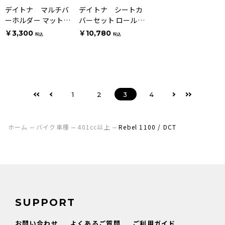
デイトナ マルチバ
デイトナ シートカ
ーホルダー マットブ
バーセット ロール
ラック
サイド部プレーンフ
￥3,300
￥10,780
税込
税込
ロント
1
2
3
4
ホーム
バイク車種
401cc以上
Rebel 1100 / DCT
SUPPORT
お問い合わせ
よくあるご質問
ご利用ガイド