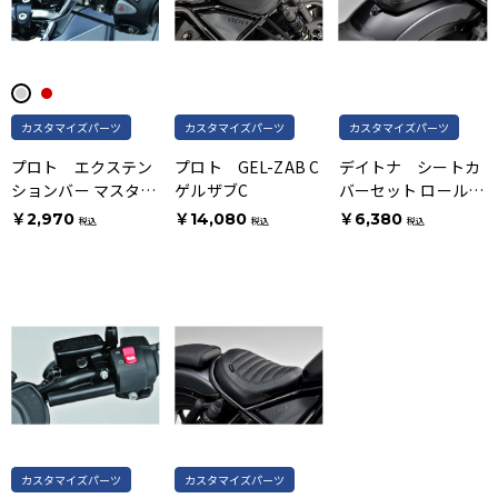
カスタマイズパーツ
カスタマイズパーツ
カスタマイズパーツ
プロト エクステン
プロト GEL-ZAB C
デイトナ シートカ
ションバー マスター
ゲルザブC
バーセット ロール
クランプ ガンメタ
サイド部プレーンリ
￥2,970
￥14,080
￥6,380
税込
税込
税込
ア
カスタマイズパーツ
カスタマイズパーツ