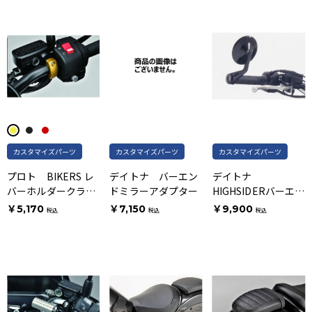
カスタマイズパーツ
カスタマイズパーツ
カスタマイズパーツ
プロト BIKERS レ
デイトナ バーエン
デイトナ
バーホルダークラン
ドミラーアダプター
HIGHSIDERバーエン
プ マットライトゴー
ドミラー モンタナ
￥5,170
￥7,150
￥9,900
税込
税込
税込
ルド
ブラック