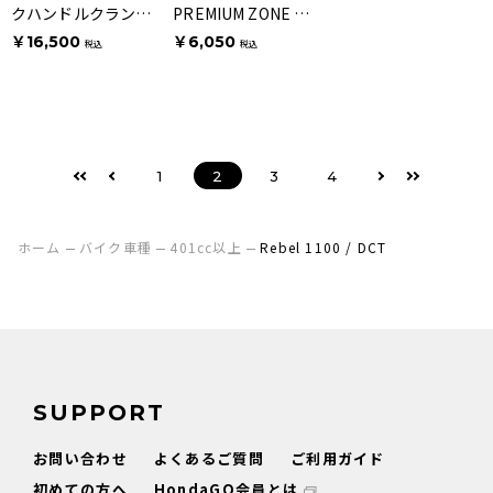
クハンドルクランプ
PREMIUM ZONE マ
ブラックアルマイト
スターシリンダーキ
￥16,500
￥6,050
税込
税込
仕上げ
ャップ アッシュシル
バー
1
2
3
4
ホーム
バイク車種
401cc以上
Rebel 1100 / DCT
SUPPORT
お問い合わせ
よくあるご質問
ご利用ガイド
初めての方へ
HondaGO会員とは