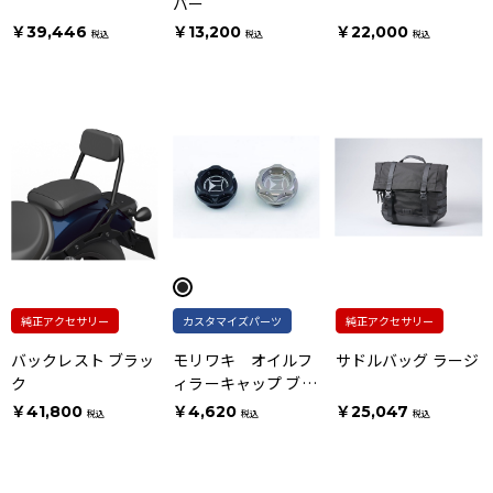
バー
￥39,446
￥13,200
￥22,000
税込
税込
税込
純正アクセサリー
カスタマイズパーツ
純正アクセサリー
バックレスト ブラッ
モリワキ オイルフ
サドルバッグ ラージ
ク
ィラーキャップ ブラ
ック
￥41,800
￥4,620
￥25,047
税込
税込
税込