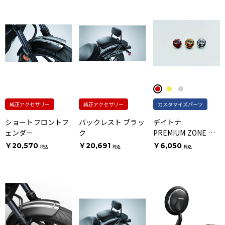
純正アクセサリー
純正アクセサリー
カスタマイズパーツ
ショートフロントフ
バックレスト ブラッ
デイトナ
ェンダー
ク
PREMIUM ZONE オ
イルフィラーキャッ
￥20,570
￥20,691
￥6,050
税込
税込
税込
プ レッド